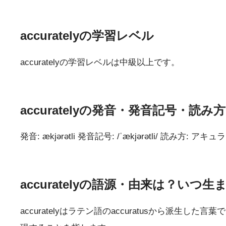
accuratelyの学習レベル
accuratelyの学習レベルは中級以上です。
accuratelyの発音・発音記号・読み方
発音: ækjərətli 発音記号: /ˈækjərətli/ 読み方: アキ
accuratelyの語源・由来は？いつ
accuratelyはラテン語のaccuratusから派生