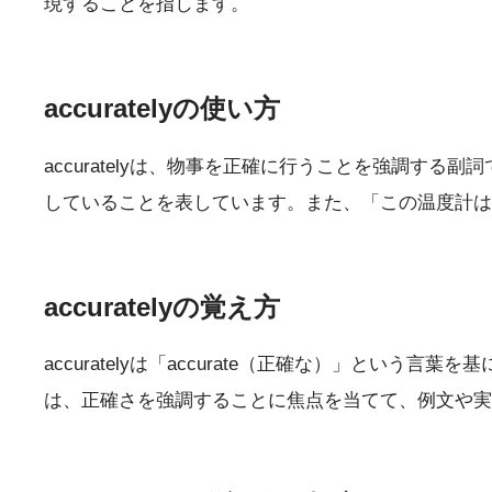
現することを指します。
accuratelyの使い方
accuratelyは、物事を正確に行うことを強調
していることを表しています。また、「この温度計は
accuratelyの覚え方
accuratelyは「accurate（正確な）」とい
は、正確さを強調することに焦点を当てて、例文や実