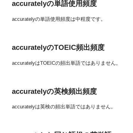
accuratelyの単語使用頻度
accuratelyの単語使用頻度は中程度です。
accuratelyのTOEIC頻出頻度
accuratelyはTOEICの頻出単語ではありません。
accuratelyの英検頻出頻度
accuratelyは英検の頻出単語ではありません。