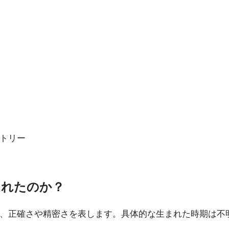
ュラトリー
生まれたのか？
した言葉で、正確さや精密さを表します。具体的な生まれた時期は不