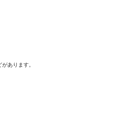
）などがあります。